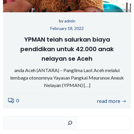
by
admin
February 18, 2022
YPMAN telah salurkan biaya
pendidikan untuk 42.000 anak
nelayan se Aceh
anda Aceh (ANTARA) – Panglima Laot Aceh melalui
lembaga otonomnya Yayasan Pangkai Meurunoe Aneuk
Nelayan (YPMAN) […]
0
read more
Sear